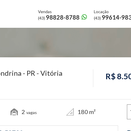
Vendas
Locação
98828-8788
99614-98
(43)
(43)
ndrina - PR - Vitória
R$ 8.5
2
180 m²
vagas