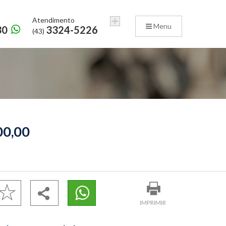
Atendimento
Menu
30
3324-5226
(43)
00,00
IMPRIMIR