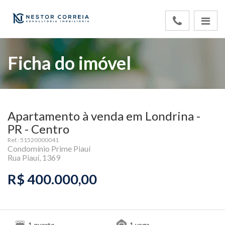
Ficha do imóvel
Apartamento à venda em Londrina -
PR - Centro
Ref.: 51520000041
Condomínio Prime Piauí
Rua Piauí, 1369
R$ 400.000,00
quarto
vaga
1
1