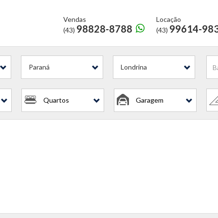
Vendas
Locação
98828-8788
99614-98
(43)
(43)
l?
Paraná
Londrina
Quartos
Garagem