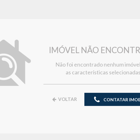
IMÓVEL NÃO ENCONT
Não foi encontrado nenhum imóve
as características selecionadas
VOLTAR
CONTATAR IMOBI