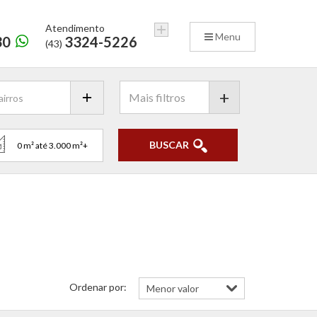
Atendimento
Menu
30
3324-5226
(43)
+
BUSCAR
Ordenar por: