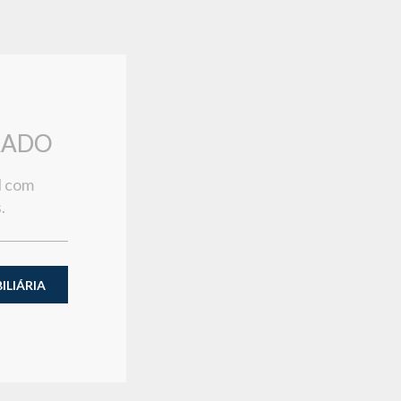
RADO
l com
.
LIÁRIA