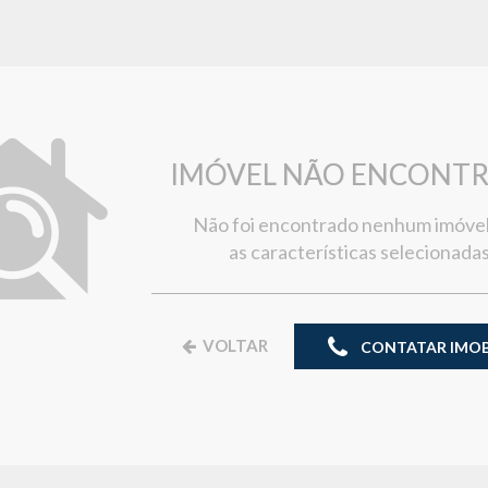
IMÓVEL NÃO ENCONT
Não foi encontrado nenhum imóve
as características selecionadas
VOLTAR
CONTATAR IMOBI