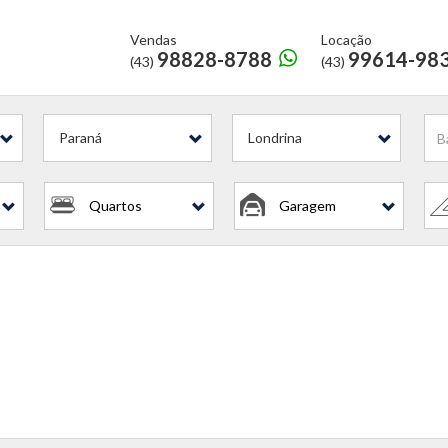
Vendas
Locação
98828-8788
99614-98
(43)
(43)
l?
Paraná
Londrina
Quartos
Garagem