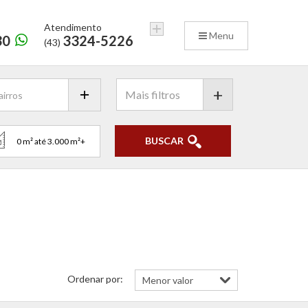
Atendimento
Menu
30
3324-5226
(43)
+
BUSCAR
Ordenar por: