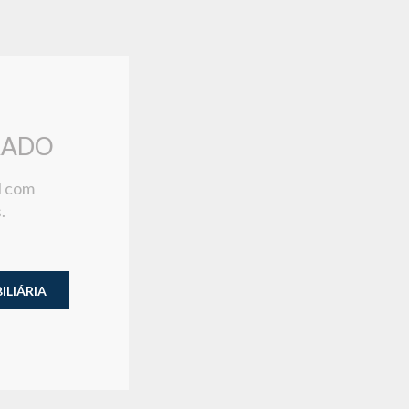
RADO
l com
.
LIÁRIA